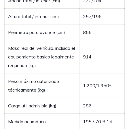
Ancho total / interior (cm)
220/204
Altura total / interior (cm)
257/196
Perímetro para avance (cm)
855
Masa real del vehículo, incluido el
equipamiento básico legalmente
914
requerido (kg)
Peso máximo autorizado
1.200/1.350*
técnicamente (kg)
Carga útil admisible (kg)
286
Medida neumático
195 / 70 R 14