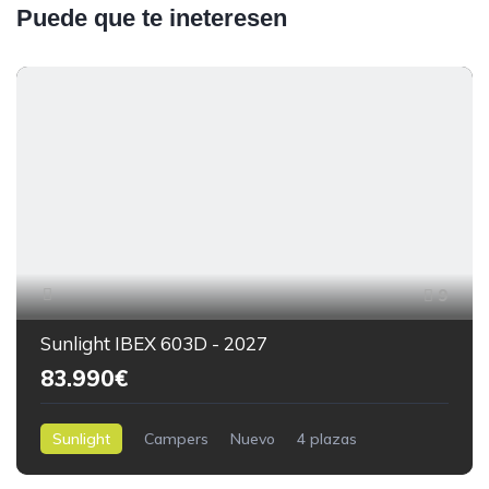
Puede que te ineteresen
9
Sunlight IBEX 603D - 2027
83.990€
Sunlight
Campers
Nuevo
4 plazas
6,00 m.
0kilómetros