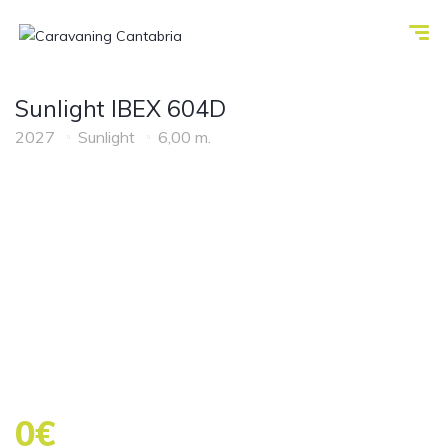
Sunlight IBEX 604D
2027
Sunlight
6,00 m.
0€