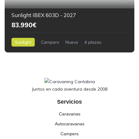
9
Sunlight IBEX 603D - 2027
83.990€
Sunlight
Campers
Nuevo
4 plazas
6,00 m.
0kilómetros
Juntos en cada aventura desde 2008
Servicios
Caravanas
Autocaravanas
Campers