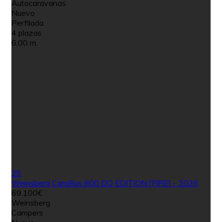
Autocaravanas
Nuevo
Perfilada
4 plazas
6,00 m.
25
Weinsberg CaraBus 600 DQ EDITION [FIRE] - 2026
69.100€
Weinsberg
Campers