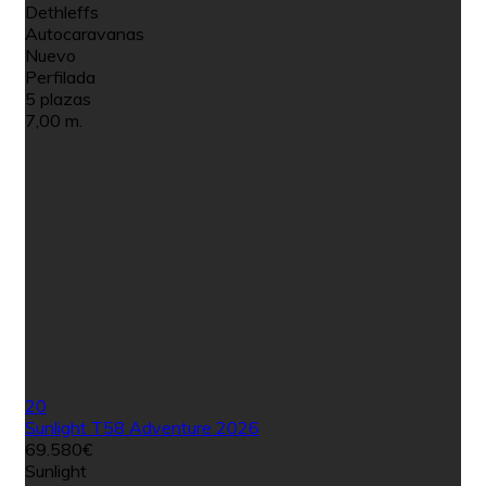
Dethleffs
Autocaravanas
Nuevo
Perfilada
5 plazas
7,00 m.
20
Sunlight T58 Adventure 2026
69.580€
Sunlight