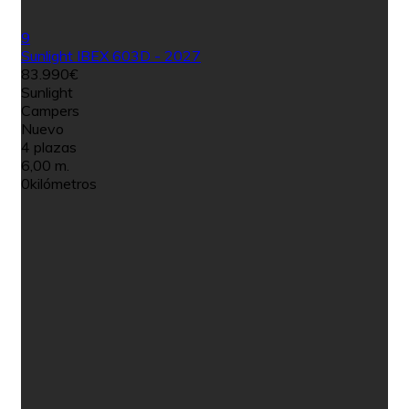
9
Sunlight IBEX 603D - 2027
83.990€
Sunlight
Campers
Nuevo
4 plazas
6,00 m.
0kilómetros