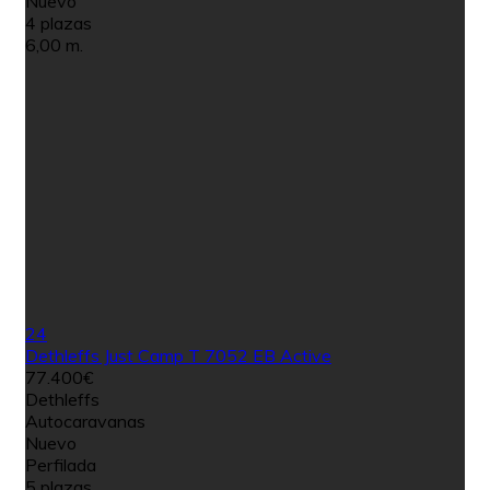
Nuevo
4 plazas
6,00 m.
24
Dethleffs Just Camp T 7052 EB Active
77.400€
Dethleffs
Autocaravanas
Nuevo
Perfilada
5 plazas