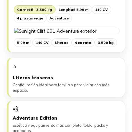
Carnet B · 3.500 kg
Longitud 5,99 m
140 CV
4 plazas viaje
Adventure
5,99 m
140 CV
Literas
4 en ruta
3.500 kg
⭐
Literas traseras
Configuración ideal para familia o para viajar con más
espacio.
💨
Adventure Edition
Estética y equipamiento más completo: toldo, packs y
acabados.