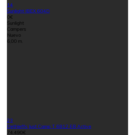
14
Sunlight IBEX 604D
0€
Sunlight
Campers
Nuevo
6,00 m.
23
Dethleffs Just Camp T 6812 EB Active
74.490€