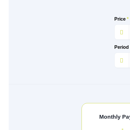
Price
*
Period
Monthly P
-