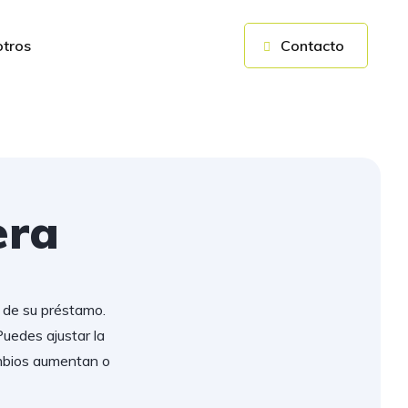
otros
Contacto
era
a de su préstamo.
uedes ajustar la
ambios aumentan o