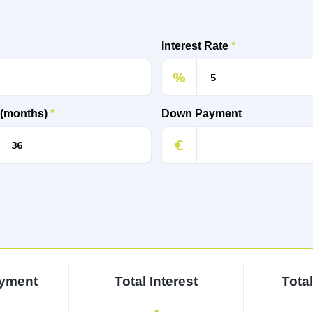
Interest Rate
*
%
 (months)
*
Down Payment
€
ayment
Total Interest
Tota
-